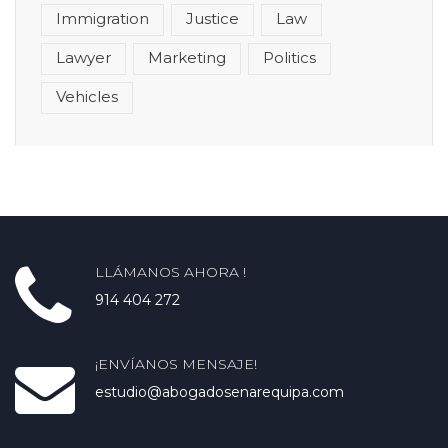
Immigration
Justice
Law
Lawyer
Marketing
Politics
Vehicles
LLÁMANOS AHORA !
914 404 272
¡ENVÍANOS MENSAJE!
estudio@abogadosenarequipa.com