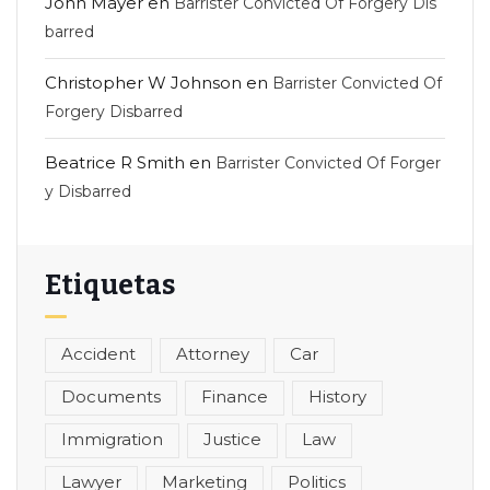
John Mayer
en
Barrister Convicted Of Forgery Dis
barred
Christopher W Johnson
en
Barrister Convicted Of
Forgery Disbarred
Beatrice R Smith
en
Barrister Convicted Of Forger
y Disbarred
Etiquetas
Accident
Attorney
Car
Documents
Finance
History
Immigration
Justice
Law
Lawyer
Marketing
Politics