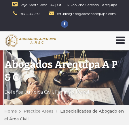
Psje. Santa Rosa 104 | Of. T-17 2do Piso Cercado - Arequipa
914 404 272
estudio@abogadosenarequipa.com
Abogados Arequipa A P
& C
Defensa Jurídica Civil, Familia y Penal
Home
Practice Areas
Especialidades de Abogado en
el Área Civil