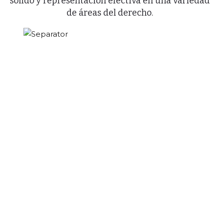
sólido y representación efectiva en una variedad
de áreas del derecho.
¿Necesita ayuda
legal? ¡Póngase en
contacto con
nuestros abogados!