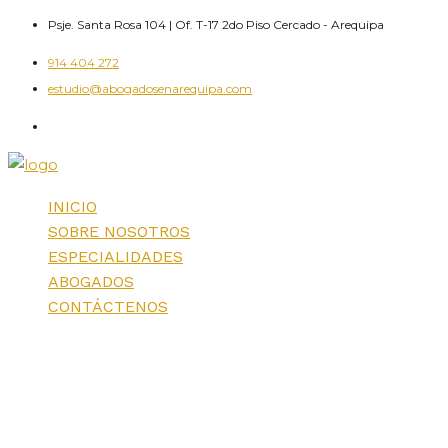
Skip
Psje. Santa Rosa 104 | Of. T-17 2do Piso Cercado - Arequipa
to
914 404 272
content
estudio@abogadosenarequipa.com
INICIO
SOBRE NOSOTROS
ESPECIALIDADES
ABOGADOS
CONTÁCTENOS