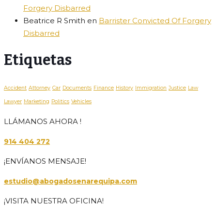
Forgery Disbarred
Beatrice R Smith
en
Barrister Convicted Of Forgery
Disbarred
Etiquetas
Accident
Attorney
Car
Documents
Finance
History
Immigration
Justice
Law
Lawyer
Marketing
Politics
Vehicles
LLÁMANOS AHORA !
914 404 272
¡ENVÍANOS MENSAJE!
estudio@abogadosenarequipa.com
¡VISITA NUESTRA OFICINA!