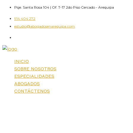
Skip
Psje. Santa Rosa 104 | Of. T-17 2do Piso Cercado - Arequipa
to
914 404 272
content
estudio@abogadosenarequipa.com
INICIO
SOBRE NOSOTROS
ESPECIALIDADES
ABOGADOS
CONTÁCTENOS
Monthly Archives:
julio 2017