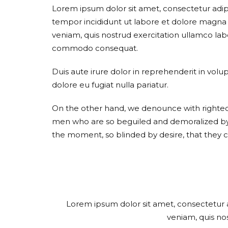
Lorem ipsum dolor sit amet, consectetur adipi
tempor incididunt ut labore et dolore magna
veniam, quis nostrud exercitation ullamco labor
commodo consequat.
Duis aute irure dolor in reprehenderit in volup
dolore eu fugiat nulla pariatur.
On the other hand, we denounce with righteou
men who are so beguiled and demoralized by
the moment, so blinded by desire, that they 
Lorem ipsum dolor sit amet, consectetur a
veniam, quis no