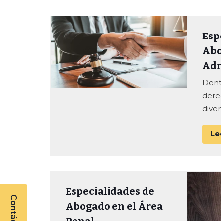
Esp
Abo
Adm
Dent
derec
diver
Le
Especialidades de
Abogado en el Área