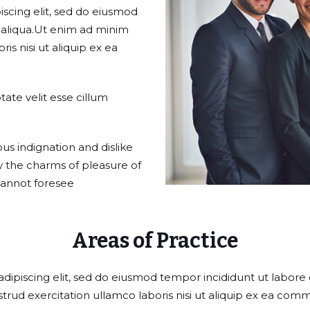
scing elit, sed do eiusmod
 aliqua.Ut enim ad minim
is nisi ut aliquip ex ea
tate velit esse cillum
s indignation and dislike
 the charms of pleasure of
cannot foresee
Areas of Practice
dipiscing elit, sed do eiusmod tempor incididunt ut labor
strud exercitation ullamco laboris nisi ut aliquip ex ea co