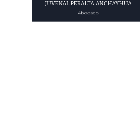
JUVENAL PERALTA ANCHAYHUA
Abogado
JUVENAL PERALTA
ANCHAYHUA
Like This T
Abogado
S
Leer más
Lorem ipsum dolor si